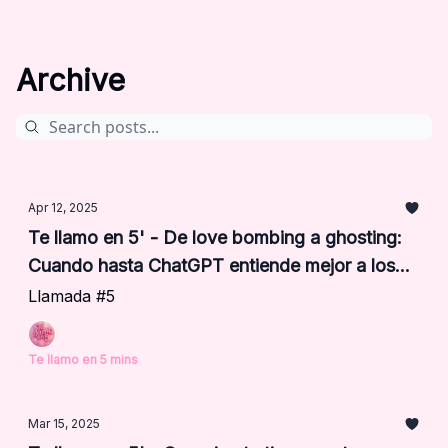
Archive
Apr 12, 2025
Te llamo en 5' - De love bombing a ghosting:
Cuando hasta ChatGPT entiende mejor a los
hombres que tú
Llamada #5
Te llamo en 5 mins
Mar 15, 2025